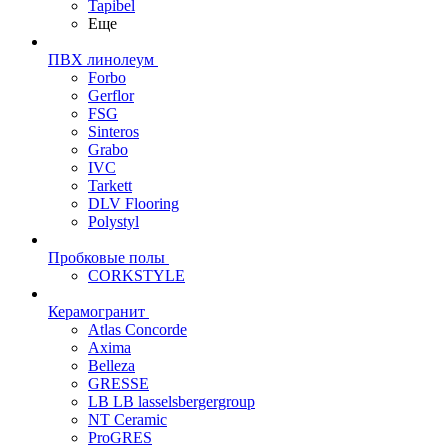
Tapibel
Еще
ПВХ линолеум
Forbo
Gerflor
FSG
Sinteros
Grabo
IVC
Tarkett
DLV Flooring
Polystyl
Пробковые полы
CORKSTYLE
Керамогранит
Atlas Concorde
Axima
Belleza
GRESSE
LB LB lasselsbergergroup
NT Ceramic
ProGRES