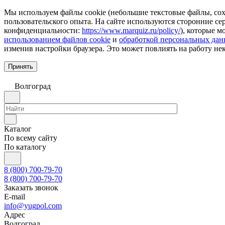
Мы используем файлы cookie (небольшие текстовые файлы, сохр
пользовательского опыта. На сайте используются сторонние с
конфиденциальности:
https://www.marquiz.ru/policy/
), которые м
использованием файлов cookie
и
обработкой персональных да
изменив настройки браузера. Это может повлиять на работу не
Принять
Волгоград
Каталог
По всему сайту
По каталогу
8 (800) 700-79-70
8 (800) 700-79-70
Заказать звонок
E-mail
info@yugpol.com
Адрес
Волгоград