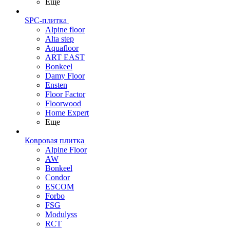
Еще
SPC-плитка
Alpine floor
Alta step
Aquafloor
ART EAST
Bonkeel
Damy Floor
Ensten
Floor Factor
Floorwood
Home Expert
Еще
Ковровая плитка
Alpine Floor
AW
Bonkeel
Condor
ESCOM
Forbo
FSG
Modulyss
RCT