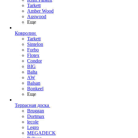
Tarkett
Amber Wood
Auswood
Еще
Ковролин
Tarkett
Sintelon
Forbo
Flotex
Condor
BIG
Balta
AW
Balsan
Bonkeel
Еще
Террасная доска
Bruggan
Dortmax
lecole
Legro
MEGADECK