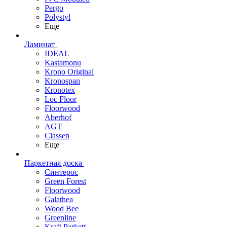
Pergo
Polystyl
Еще
Ламинат
IDEAL
Kastamonu
Krono Original
Kronospan
Kronotex
Loc Floor
Floorwood
Aberhof
AGT
Classen
Еще
Паркетная доска
Синтерос
Green Forest
Floorwood
Galathea
Wood Bee
Greenline
Kraft Parkett