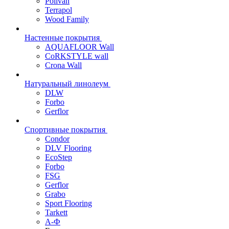
Polivan
Terrapol
Wood Family
Настенные покрытия
AQUAFLOOR Wall
CoRKSTYLE wall
Crona Wall
Натуральный линолеум
DLW
Forbo
Gerflor
Спортивные покрытия
Condor
DLV Flooring
EcoStep
Forbo
FSG
Gerflor
Grabo
Sport Flooring
Tarkett
А-Ф