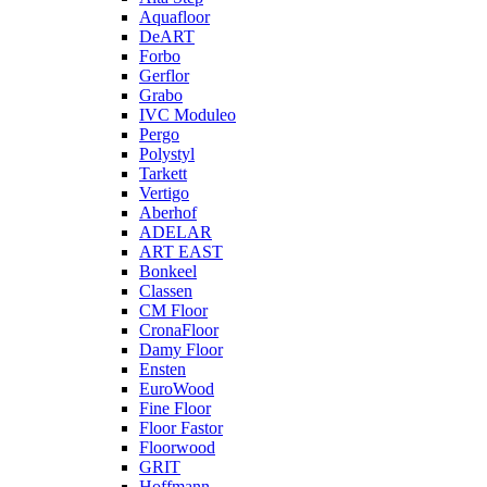
Aquafloor
DeART
Forbo
Gerflor
Grabo
IVC Moduleo
Pergo
Polystyl
Tarkett
Vertigo
Aberhof
ADELAR
ART EAST
Bonkeel
Classen
CM Floor
CronaFloor
Damy Floor
Ensten
EuroWood
Fine Floor
Floor Fastor
Floorwood
GRIT
Hoffmann