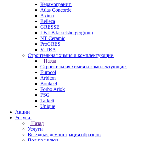
Керамогранит
Atlas Concorde
Axima
Belleza
GRESSE
LB LB lasselsbergergroup
NT Ceramic
ProGRES
VITRA
Строительная химия и комплектующие
Назад
Строительная химия и комплектующие
Eurocol
Arbiton
Bonkeel
Forbo Arlok
FSG
Tarkett
Unique
Акции
Услуги
Назад
Услуги
Выездная демонстрация образцов
Пол под ключ