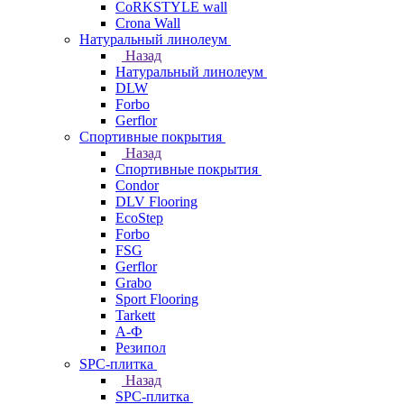
CoRKSTYLE wall
Crona Wall
Натуральный линолеум
Назад
Натуральный линолеум
DLW
Forbo
Gerflor
Спортивные покрытия
Назад
Спортивные покрытия
Condor
DLV Flooring
EcoStep
Forbo
FSG
Gerflor
Grabo
Sport Flooring
Tarkett
А-Ф
Резипол
SPC-плитка
Назад
SPC-плитка