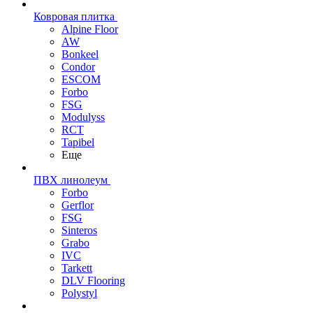
Ковровая плитка
Alpine Floor
AW
Bonkeel
Condor
ESCOM
Forbo
FSG
Modulyss
RCT
Tapibel
Еще
ПВХ линолеум
Forbo
Gerflor
FSG
Sinteros
Grabo
IVC
Tarkett
DLV Flooring
Polystyl