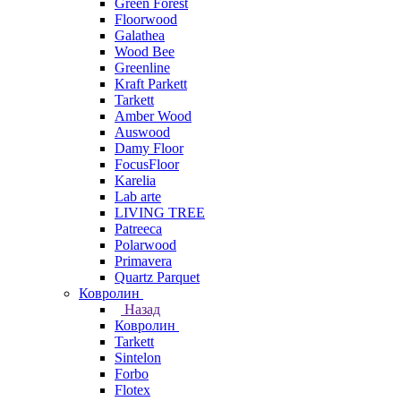
Green Forest
Floorwood
Galathea
Wood Bee
Greenline
Kraft Parkett
Tarkett
Amber Wood
Auswood
Damy Floor
FocusFloor
Karelia
Lab arte
LIVING TREE
Patreeca
Polarwood
Primavera
Quartz Parquet
Ковролин
Назад
Ковролин
Tarkett
Sintelon
Forbo
Flotex