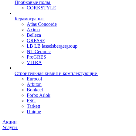
Пробковые полы
CORKSTYLE
Керамогранит
Atlas Concorde
Axima
Belleza
GRESSE
LB LB lasselsbergergroup
NT Ceramic
ProGRES
VITRA
Строительная химия и комплектующие
Eurocol
Arbiton
Bonkeel
Forbo Arlok
FSG
Tarkett
Unique
Акции
Услуги