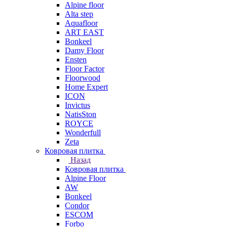
Alpine floor
Alta step
Aquafloor
ART EAST
Bonkeel
Damy Floor
Ensten
Floor Factor
Floorwood
Home Expert
ICON
Invictus
NatisSton
ROYCE
Wonderfull
Zeta
Ковровая плитка
Назад
Ковровая плитка
Alpine Floor
AW
Bonkeel
Condor
ESCOM
Forbo