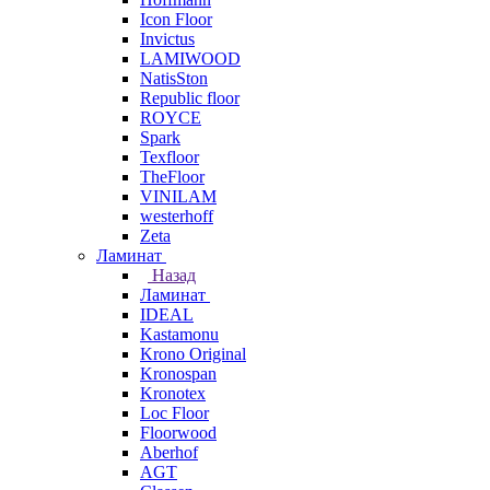
Icon Floor
Invictus
LAMIWOOD
NatisSton
Republic floor
ROYCE
Spark
Texfloor
TheFloor
VINILAM
westerhoff
Zeta
Ламинат
Назад
Ламинат
IDEAL
Kastamonu
Krono Original
Kronospan
Kronotex
Loc Floor
Floorwood
Aberhof
AGT