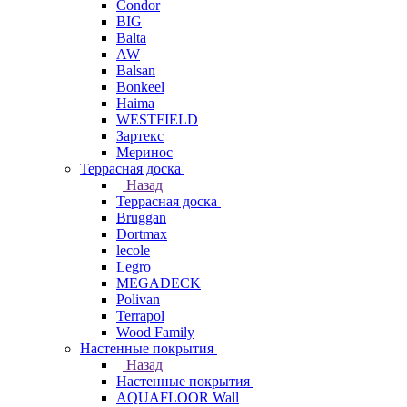
Condor
BIG
Balta
AW
Balsan
Bonkeel
Haima
WESTFIELD
Зартекс
Меринос
Террасная доска
Назад
Террасная доска
Bruggan
Dortmax
lecole
Legro
MEGADECK
Polivan
Terrapol
Wood Family
Настенные покрытия
Назад
Настенные покрытия
AQUAFLOOR Wall