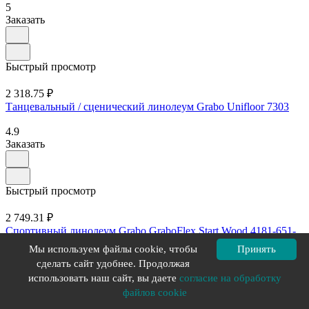
5
Заказать
Быстрый просмотр
2 318.75 ₽
Танцевальный / сценический линолеум Grabo Unifloor 7303
4.9
Заказать
Быстрый просмотр
2 749.31 ₽
Спортивный линолеум Grabo GraboFlex Start Wood 4181-651-
279
Мы используем файлы cookie, чтобы
Принять
сделать сайт удобнее. Продолжая
4.9
использовать наш сайт, вы даете
согласие на обработку
Заказать
файлов cookie