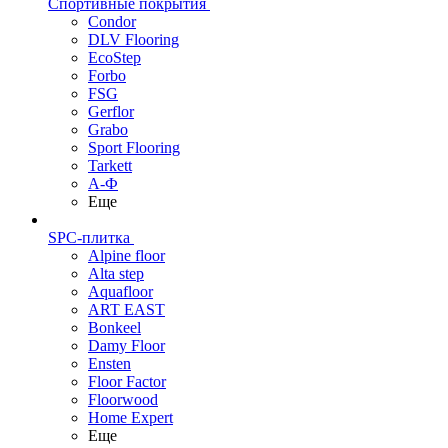
Спортивные покрытия
Condor
DLV Flooring
EcoStep
Forbo
FSG
Gerflor
Grabo
Sport Flooring
Tarkett
А-Ф
Еще
SPC-плитка
Alpine floor
Alta step
Aquafloor
ART EAST
Bonkeel
Damy Floor
Ensten
Floor Factor
Floorwood
Home Expert
Еще