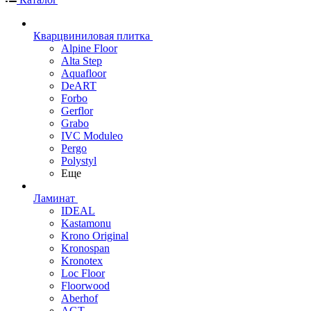
Кварцвиниловая плитка
Alpine Floor
Alta Step
Aquafloor
DeART
Forbo
Gerflor
Grabo
IVC Moduleo
Pergo
Polystyl
Еще
Ламинат
IDEAL
Kastamonu
Krono Original
Kronospan
Kronotex
Loc Floor
Floorwood
Aberhof
AGT