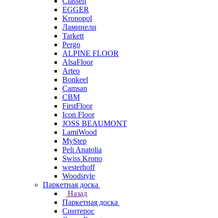
Classen
EGGER
Kronopol
Ламинели
Tarkett
Pergo
ALPINE FLOOR
AlsaFloor
Arteo
Bonkeel
Camsan
CBM
FirstFloor
Icon Floor
JOSS BEAUMONT
LamiWood
MyStep
Peli Anatolia
Swiss Krono
westerhoff
Woodstyle
Паркетная доска
Назад
Паркетная доска
Синтерос