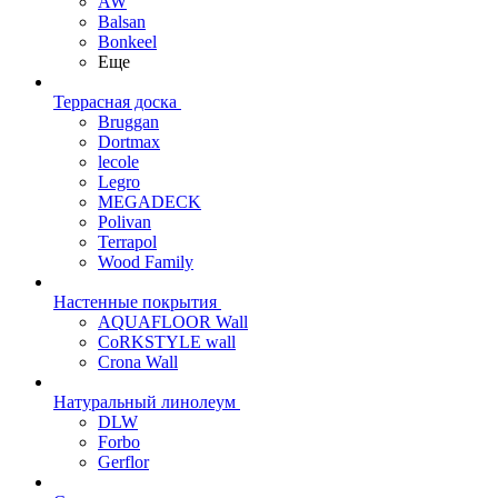
AW
Balsan
Bonkeel
Еще
Террасная доска
Bruggan
Dortmax
lecole
Legro
MEGADECK
Polivan
Terrapol
Wood Family
Настенные покрытия
AQUAFLOOR Wall
CoRKSTYLE wall
Crona Wall
Натуральный линолеум
DLW
Forbo
Gerflor