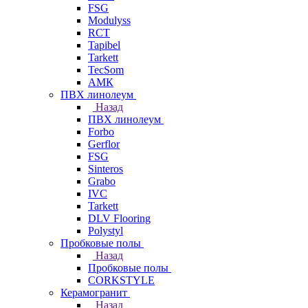
FSG
Modulyss
RCT
Tapibel
Tarkett
TecSom
АМК
ПВХ линолеум
Назад
ПВХ линолеум
Forbo
Gerflor
FSG
Sinteros
Grabo
IVC
Tarkett
DLV Flooring
Polystyl
Пробковые полы
Назад
Пробковые полы
CORKSTYLE
Керамогранит
Назад