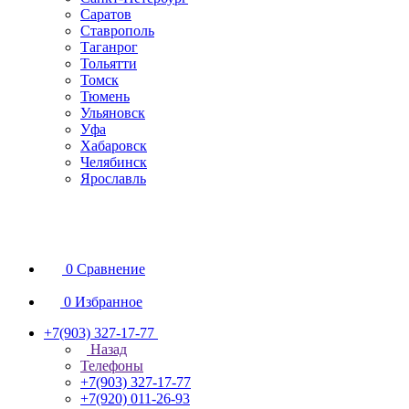
Саратов
Ставрополь
Таганрог
Тольятти
Томск
Тюмень
Ульяновск
Уфа
Хабаровск
Челябинск
Ярославль
0
Сравнение
0
Избранное
+7(903) 327-17-77
Назад
Телефоны
+7(903) 327-17-77
+7(920) 011-26-93