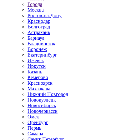
Города
Москва
Ростов-на-Дону
Краснодар
Волгоград
Астрахань
Барнаул
Владивосток
Воронеж
Екатеринбург
Ижевск
Иркутск
Казань
Кемерово
Красноярск
Махачкала
Нижний Новгород
Новокузнецк
Новосибирск
Новочеркаcск
Омск
Оренбург
Пермь
Самара
Санкт-Петербург