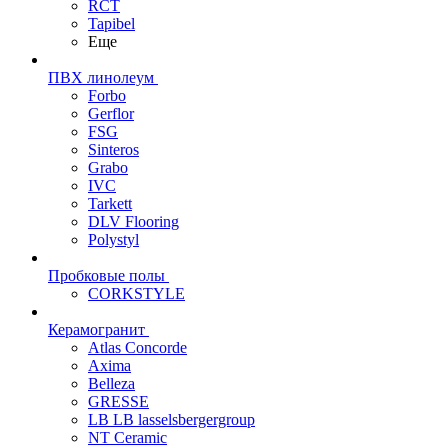
RCT
Tapibel
Еще
ПВХ линолеум
Forbo
Gerflor
FSG
Sinteros
Grabo
IVC
Tarkett
DLV Flooring
Polystyl
Пробковые полы
CORKSTYLE
Керамогранит
Atlas Concorde
Axima
Belleza
GRESSE
LB LB lasselsbergergroup
NT Ceramic