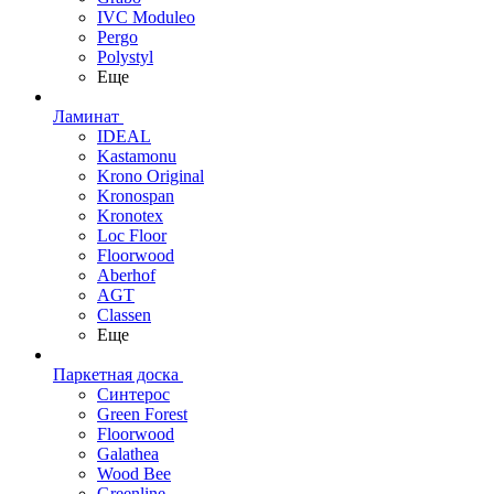
IVC Moduleo
Pergo
Polystyl
Еще
Ламинат
IDEAL
Kastamonu
Krono Original
Kronospan
Kronotex
Loc Floor
Floorwood
Aberhof
AGT
Classen
Еще
Паркетная доска
Синтерос
Green Forest
Floorwood
Galathea
Wood Bee
Greenline