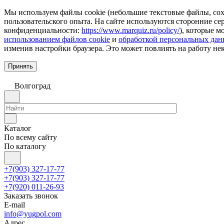
Мы используем файлы cookie (небольшие текстовые файлы, сохр
пользовательского опыта. На сайте используются сторонние с
конфиденциальности:
https://www.marquiz.ru/policy/
), которые м
использованием файлов cookie
и
обработкой персональных да
изменив настройки браузера. Это может повлиять на работу не
Принять
Волгоград
Каталог
По всему сайту
По каталогу
+7(903) 327-17-77
+7(903) 327-17-77
+7(920) 011-26-93
Заказать звонок
E-mail
info@yugpol.com
Адрес