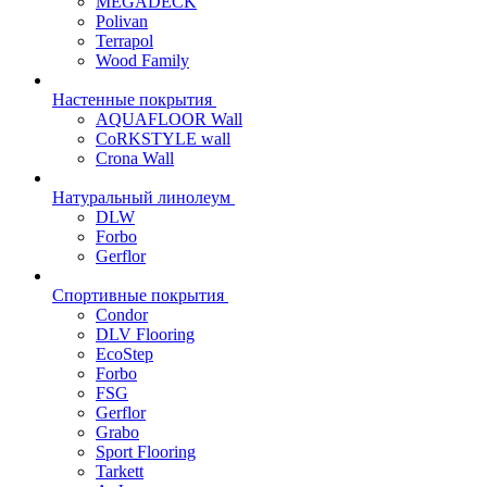
MEGADECK
Polivan
Terrapol
Wood Family
Настенные покрытия
AQUAFLOOR Wall
CoRKSTYLE wall
Crona Wall
Натуральный линолеум
DLW
Forbo
Gerflor
Спортивные покрытия
Condor
DLV Flooring
EcoStep
Forbo
FSG
Gerflor
Grabo
Sport Flooring
Tarkett