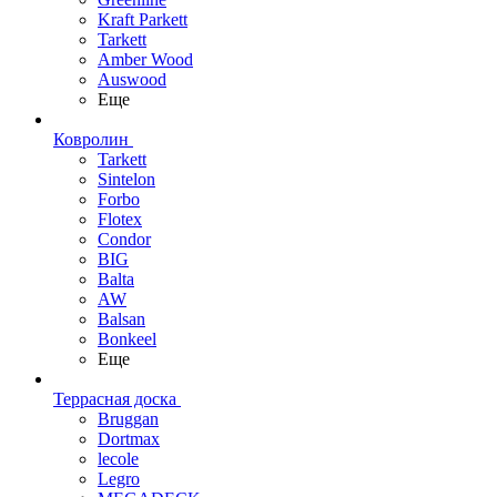
Kraft Parkett
Tarkett
Amber Wood
Auswood
Еще
Ковролин
Tarkett
Sintelon
Forbo
Flotex
Condor
BIG
Balta
AW
Balsan
Bonkeel
Еще
Террасная доска
Bruggan
Dortmax
lecole
Legro