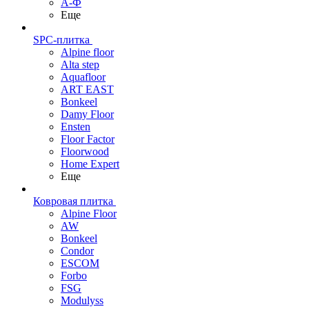
А-Ф
Еще
SPC-плитка
Alpine floor
Alta step
Aquafloor
ART EAST
Bonkeel
Damy Floor
Ensten
Floor Factor
Floorwood
Home Expert
Еще
Ковровая плитка
Alpine Floor
AW
Bonkeel
Condor
ESCOM
Forbo
FSG
Modulyss