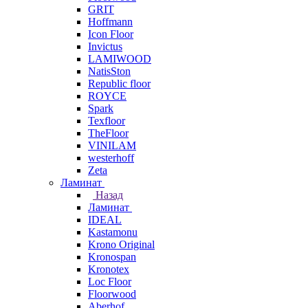
GRIT
Hoffmann
Icon Floor
Invictus
LAMIWOOD
NatisSton
Republic floor
ROYCE
Spark
Texfloor
TheFloor
VINILAM
westerhoff
Zeta
Ламинат
Назад
Ламинат
IDEAL
Kastamonu
Krono Original
Kronospan
Kronotex
Loc Floor
Floorwood
Aberhof