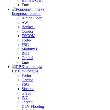
Home Expert
Еще
Ковровая плитка
Alpine Floor
AW
Bonkeel
Condor
ESCOM
Forbo
FSG
Modulyss
RCT
Tapibel
Еще
ПВХ линолеум
Forbo
Gerflor
FSG
Sinteros
Grabo
IVC
Tarkett
DLV Flooring