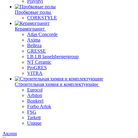
Polystyl
Пробковые полы
CORKSTYLE
Керамогранит
Atlas Concorde
Axima
Belleza
GRESSE
LB LB lasselsbergergroup
NT Ceramic
ProGRES
VITRA
Строительная химия и комплектующие
Eurocol
Arbiton
Bonkeel
Forbo Arlok
FSG
Tarkett
Unique
Акции