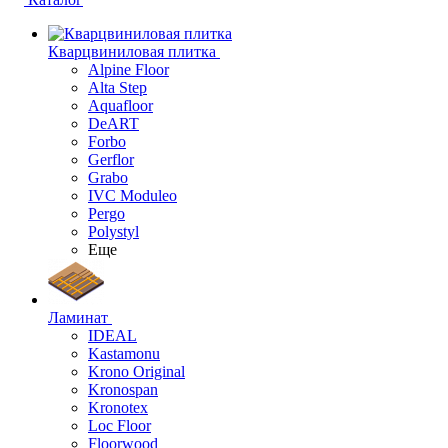
Кварцвиниловая плитка
Alpine Floor
Alta Step
Aquafloor
DeART
Forbo
Gerflor
Grabo
IVC Moduleo
Pergo
Polystyl
Еще
Ламинат
IDEAL
Kastamonu
Krono Original
Kronospan
Kronotex
Loc Floor
Floorwood