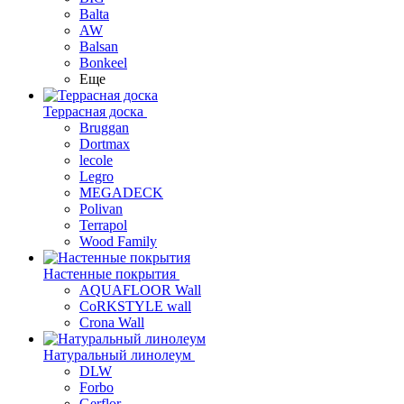
Balta
AW
Balsan
Bonkeel
Еще
Террасная доска
Bruggan
Dortmax
lecole
Legro
MEGADECK
Polivan
Terrapol
Wood Family
Настенные покрытия
AQUAFLOOR Wall
CoRKSTYLE wall
Crona Wall
Натуральный линолеум
DLW
Forbo
Gerflor