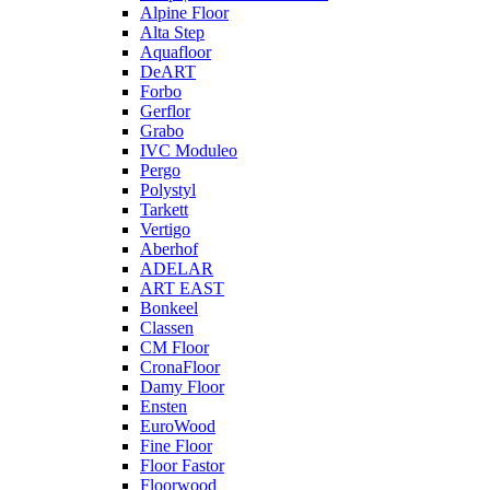
Alpine Floor
Alta Step
Aquafloor
DeART
Forbo
Gerflor
Grabo
IVC Moduleo
Pergo
Polystyl
Tarkett
Vertigo
Aberhof
ADELAR
ART EAST
Bonkeel
Classen
CM Floor
CronaFloor
Damy Floor
Ensten
EuroWood
Fine Floor
Floor Fastor
Floorwood