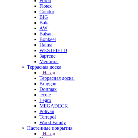
Forbo
Flotex
Condor
BIG
Balta
AW
Balsan
Bonkeel
Haima
WESTFIELD
Зартекс
Меринос
Террасная доска
Назад
Террасная доска
Bruggan
Dortmax
lecole
Legro
MEGADECK
Polivan
Terrapol
Wood Family
Настенные покрытия
Назад