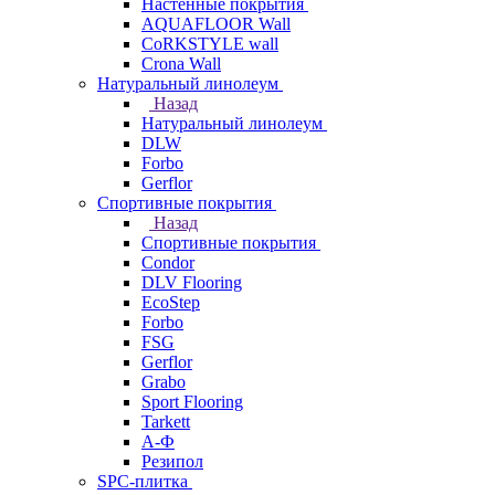
Настенные покрытия
AQUAFLOOR Wall
CoRKSTYLE wall
Crona Wall
Натуральный линолеум
Назад
Натуральный линолеум
DLW
Forbo
Gerflor
Спортивные покрытия
Назад
Спортивные покрытия
Condor
DLV Flooring
EcoStep
Forbo
FSG
Gerflor
Grabo
Sport Flooring
Tarkett
А-Ф
Резипол
SPC-плитка