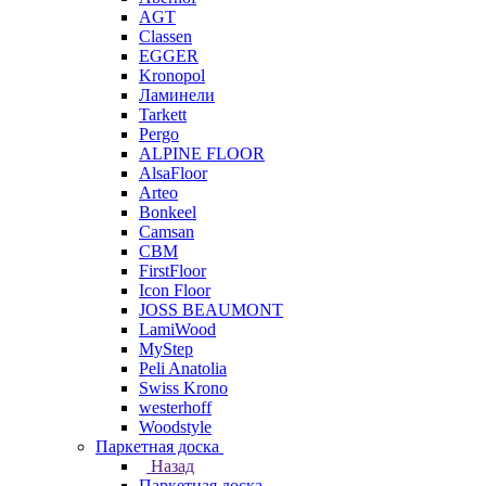
AGT
Classen
EGGER
Kronopol
Ламинели
Tarkett
Pergo
ALPINE FLOOR
AlsaFloor
Arteo
Bonkeel
Camsan
CBM
FirstFloor
Icon Floor
JOSS BEAUMONT
LamiWood
MyStep
Peli Anatolia
Swiss Krono
westerhoff
Woodstyle
Паркетная доска
Назад
Паркетная доска