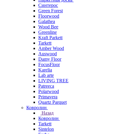
Синтерос
Green Forest
Floorwood
Galathea
Wood Bee
Greenline
Kraft Parkett
Tarkett
Amber Wood
Auswood
Damy Floor
FocusFloor
Karelia
Lab arte
LIVING TREE
Patreeca
Polarwood
Primavera
Quartz Parquet
Ковролин
Назад
Ковролин
Tarkett
Sintelon