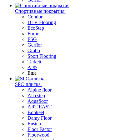
Спортивные покрытия
Condor
DLV Flooring
EcoStep
Forbo
FSG
Gerflor
Grabo
Sport Flooring
Tarkett
А-Ф
Еще
SPC-плитка
Alpine floor
Alta step
Aquafloor
ART EAST
Bonkeel
Damy Floor
Ensten
Floor Factor
Floorwood