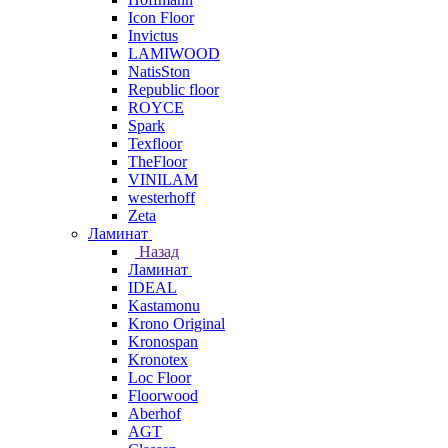
Icon Floor
Invictus
LAMIWOOD
NatisSton
Republic floor
ROYCE
Spark
Texfloor
TheFloor
VINILAM
westerhoff
Zeta
Ламинат
Назад
Ламинат
IDEAL
Kastamonu
Krono Original
Kronospan
Kronotex
Loc Floor
Floorwood
Aberhof
AGT