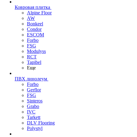
Ковровая плитка
Alpine Floor
AW
Bonkeel
Condor
ESCOM
Forbo
FSG
Modulyss
RCT
Tapibel
Еще
ПВХ линолеум
Forbo
Gerflor
FSG
Sinteros
Grabo
IVC
Tarkett
DLV Flooring
Polystyl