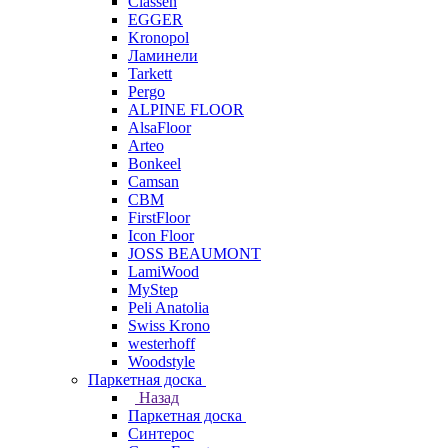
Classen
EGGER
Kronopol
Ламинели
Tarkett
Pergo
ALPINE FLOOR
AlsaFloor
Arteo
Bonkeel
Camsan
CBM
FirstFloor
Icon Floor
JOSS BEAUMONT
LamiWood
MyStep
Peli Anatolia
Swiss Krono
westerhoff
Woodstyle
Паркетная доска
Назад
Паркетная доска
Синтерос