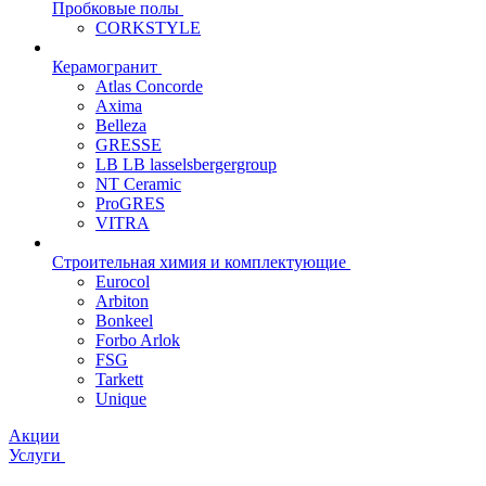
Пробковые полы
CORKSTYLE
Керамогранит
Atlas Concorde
Axima
Belleza
GRESSE
LB LB lasselsbergergroup
NT Ceramic
ProGRES
VITRA
Строительная химия и комплектующие
Eurocol
Arbiton
Bonkeel
Forbo Arlok
FSG
Tarkett
Unique
Акции
Услуги