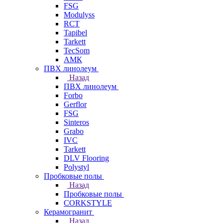
FSG
Modulyss
RCT
Tapibel
Tarkett
TecSom
АМК
ПВХ линолеум
Назад
ПВХ линолеум
Forbo
Gerflor
FSG
Sinteros
Grabo
IVC
Tarkett
DLV Flooring
Polystyl
Пробковые полы
Назад
Пробковые полы
CORKSTYLE
Керамогранит
Назад