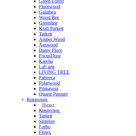
Green Forest
Floorwood
Galathea
Wood Bee
Greenline
Kraft Parkett
Tarkett
Amber Wood
Auswood
Damy Floor
FocusFloor
Karelia
Lab arte
LIVING TREE
Patreeca
Polarwood
Primavera
Quartz Parquet
Ковролин
Назад
Ковролин
Tarkett
Sintelon
Forbo
Flotex