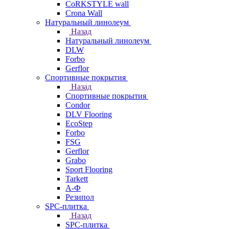
CoRKSTYLE wall
Crona Wall
Натуральный линолеум
Назад
Натуральный линолеум
DLW
Forbo
Gerflor
Спортивные покрытия
Назад
Спортивные покрытия
Condor
DLV Flooring
EcoStep
Forbo
FSG
Gerflor
Grabo
Sport Flooring
Tarkett
А-Ф
Резипол
SPC-плитка
Назад
SPC-плитка