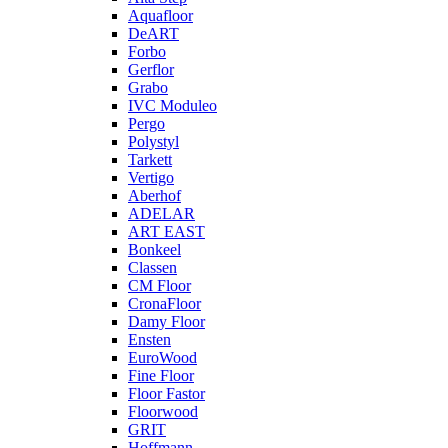
Aquafloor
DeART
Forbo
Gerflor
Grabo
IVC Moduleo
Pergo
Polystyl
Tarkett
Vertigo
Aberhof
ADELAR
ART EAST
Bonkeel
Classen
CM Floor
CronaFloor
Damy Floor
Ensten
EuroWood
Fine Floor
Floor Fastor
Floorwood
GRIT
Hoffmann