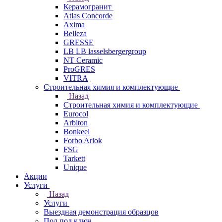
Керамогранит
Atlas Concorde
Axima
Belleza
GRESSE
LB LB lasselsbergergroup
NT Ceramic
ProGRES
VITRA
Строительная химия и комплектующие
Назад
Строительная химия и комплектующие
Eurocol
Arbiton
Bonkeel
Forbo Arlok
FSG
Tarkett
Unique
Акции
Услуги
Назад
Услуги
Выездная демонстрация образцов
Пол под ключ