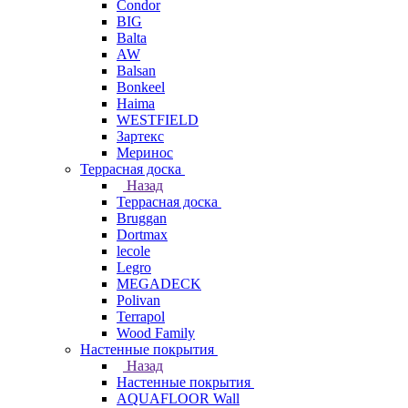
Condor
BIG
Balta
AW
Balsan
Bonkeel
Haima
WESTFIELD
Зартекс
Меринос
Террасная доска
Назад
Террасная доска
Bruggan
Dortmax
lecole
Legro
MEGADECK
Polivan
Terrapol
Wood Family
Настенные покрытия
Назад
Настенные покрытия
AQUAFLOOR Wall