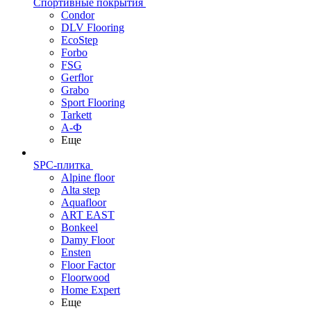
Спортивные покрытия
Condor
DLV Flooring
EcoStep
Forbo
FSG
Gerflor
Grabo
Sport Flooring
Tarkett
А-Ф
Еще
SPC-плитка
Alpine floor
Alta step
Aquafloor
ART EAST
Bonkeel
Damy Floor
Ensten
Floor Factor
Floorwood
Home Expert
Еще