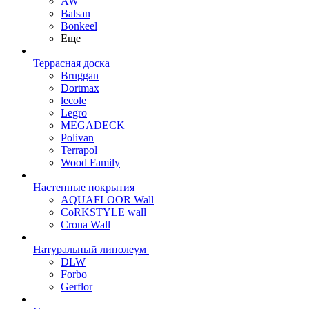
AW
Balsan
Bonkeel
Еще
Террасная доска
Bruggan
Dortmax
lecole
Legro
MEGADECK
Polivan
Terrapol
Wood Family
Настенные покрытия
AQUAFLOOR Wall
CoRKSTYLE wall
Crona Wall
Натуральный линолеум
DLW
Forbo
Gerflor