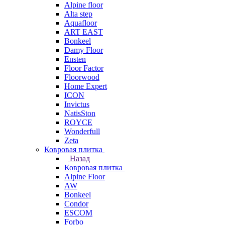
Alpine floor
Alta step
Aquafloor
ART EAST
Bonkeel
Damy Floor
Ensten
Floor Factor
Floorwood
Home Expert
ICON
Invictus
NatisSton
ROYCE
Wonderfull
Zeta
Ковровая плитка
Назад
Ковровая плитка
Alpine Floor
AW
Bonkeel
Condor
ESCOM
Forbo