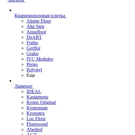
Кварцвиниловая плитка
Alpine Floor
Alta Step
Aquafloor
DeART
Forbo
Gerflor
Grabo
IVC Moduleo
Pergo
Polystyl
Еще
Ламинат
IDEAL
Kastamonu
Krono Original
Kronospan
Kronotex
Loc Floor
Floorwood
Aberhof
AGT