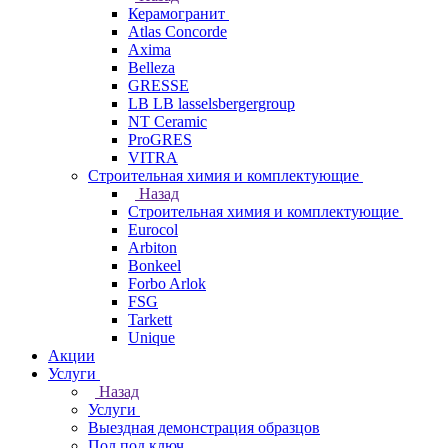
Керамогранит
Atlas Concorde
Axima
Belleza
GRESSE
LB LB lasselsbergergroup
NT Ceramic
ProGRES
VITRA
Строительная химия и комплектующие
Назад
Строительная химия и комплектующие
Eurocol
Arbiton
Bonkeel
Forbo Arlok
FSG
Tarkett
Unique
Акции
Услуги
Назад
Услуги
Выездная демонстрация образцов
Пол под ключ