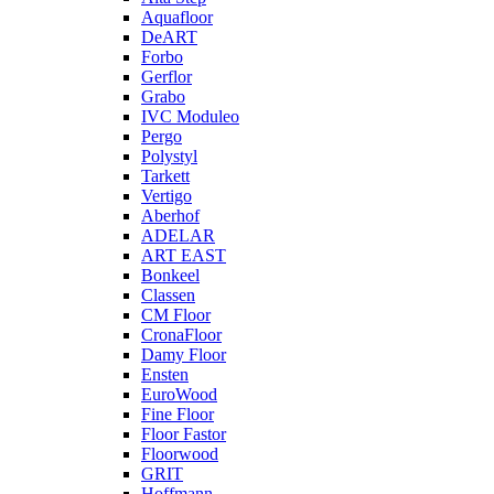
Aquafloor
DeART
Forbo
Gerflor
Grabo
IVC Moduleo
Pergo
Polystyl
Tarkett
Vertigo
Aberhof
ADELAR
ART EAST
Bonkeel
Classen
CM Floor
CronaFloor
Damy Floor
Ensten
EuroWood
Fine Floor
Floor Fastor
Floorwood
GRIT
Hoffmann