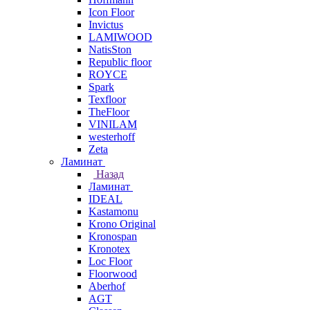
Icon Floor
Invictus
LAMIWOOD
NatisSton
Republic floor
ROYCE
Spark
Texfloor
TheFloor
VINILAM
westerhoff
Zeta
Ламинат
Назад
Ламинат
IDEAL
Kastamonu
Krono Original
Kronospan
Kronotex
Loc Floor
Floorwood
Aberhof
AGT