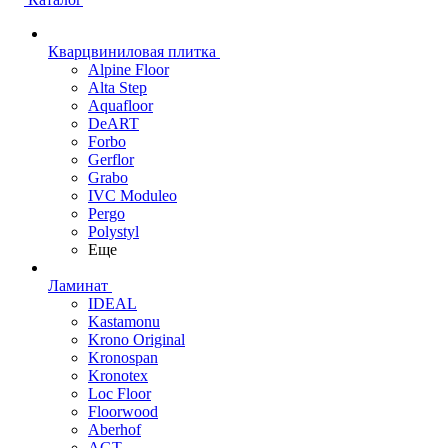
Кварцвиниловая плитка
Alpine Floor
Alta Step
Aquafloor
DeART
Forbo
Gerflor
Grabo
IVC Moduleo
Pergo
Polystyl
Еще
Ламинат
IDEAL
Kastamonu
Krono Original
Kronospan
Kronotex
Loc Floor
Floorwood
Aberhof
AGT