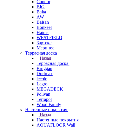
Condor
BIG
Balta
AW
Balsan
Bonkeel
Haima
WESTFIELD
Зартекс
Меринос
Террасная доска
Назад
Террасная доска
Bruggan
Dortmax
lecole
Legro
MEGADECK
Polivan
Terrapol
Wood Family
Настенные покрытия
Назад
Настенные покрытия
AQUAFLOOR Wall