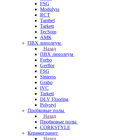
FSG
Modulyss
RCT
Tapibel
Tarkett
TecSom
АМК
ПВХ линолеум
Назад
ПВХ линолеум
Forbo
Gerflor
FSG
Sinteros
Grabo
IVC
Tarkett
DLV Flooring
Polystyl
Пробковые полы
Назад
Пробковые полы
CORKSTYLE
Керамогранит
Назад