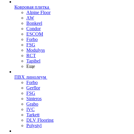
Ковровая плитка
Alpine Floor
AW
Bonkeel
Condor
ESCOM
Forbo
FSG
Modulyss
RCT
Tapibel
Еще
ПВХ линолеум
Forbo
Gerflor
FSG
Sinteros
Grabo
IVC
Tarkett
DLV Flooring
Polystyl