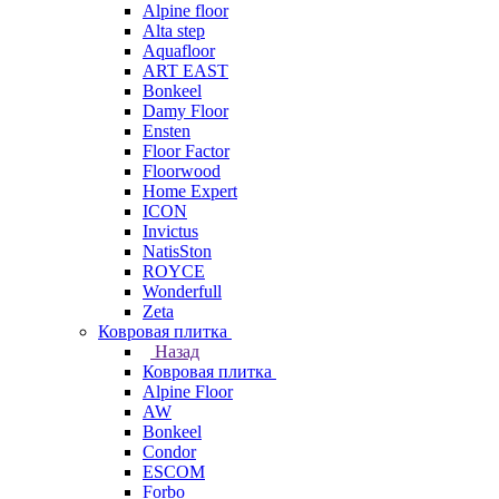
Alpine floor
Alta step
Aquafloor
ART EAST
Bonkeel
Damy Floor
Ensten
Floor Factor
Floorwood
Home Expert
ICON
Invictus
NatisSton
ROYCE
Wonderfull
Zeta
Ковровая плитка
Назад
Ковровая плитка
Alpine Floor
AW
Bonkeel
Condor
ESCOM
Forbo