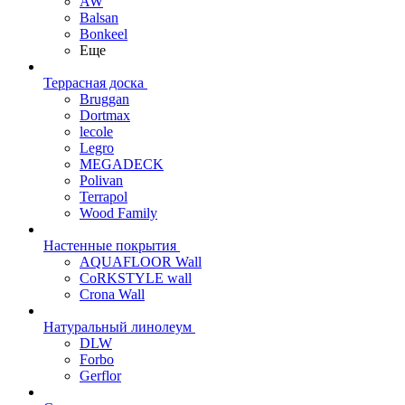
AW
Balsan
Bonkeel
Еще
Террасная доска
Bruggan
Dortmax
lecole
Legro
MEGADECK
Polivan
Terrapol
Wood Family
Настенные покрытия
AQUAFLOOR Wall
CoRKSTYLE wall
Crona Wall
Натуральный линолеум
DLW
Forbo
Gerflor