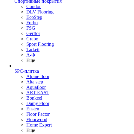
Спортивные покрытия
Condor
DLV Flooring
EcoStep
Forbo
FSG
Gerflor
Grabo
Sport Flooring
Tarkett
А-Ф
Еще
SPC-плитка
Alpine floor
Alta step
Aquafloor
ART EAST
Bonkeel
Damy Floor
Ensten
Floor Factor
Floorwood
Home Expert
Еще