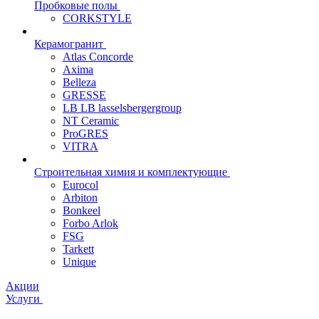
Пробковые полы
CORKSTYLE
Керамогранит
Atlas Concorde
Axima
Belleza
GRESSE
LB LB lasselsbergergroup
NT Ceramic
ProGRES
VITRA
Строительная химия и комплектующие
Eurocol
Arbiton
Bonkeel
Forbo Arlok
FSG
Tarkett
Unique
Акции
Услуги