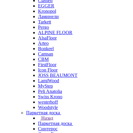
Classen
EGGER
Kronopol
Ламинели
Tarkett
Pergo
ALPINE FLOOR
AlsaFloor
Arteo
Bonkeel
Camsan
CBM
FirstFloor
Icon Floor
JOSS BEAUMONT
LamiWood
MyStep
Peli Anatolia
Swiss Krono
westerhoff
Woodstyle
Паркетная доска
Назад
Паркетная доска
Синтерос