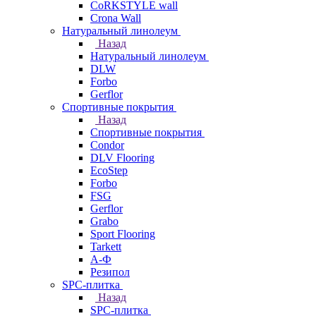
CoRKSTYLE wall
Crona Wall
Натуральный линолеум
Назад
Натуральный линолеум
DLW
Forbo
Gerflor
Спортивные покрытия
Назад
Спортивные покрытия
Condor
DLV Flooring
EcoStep
Forbo
FSG
Gerflor
Grabo
Sport Flooring
Tarkett
А-Ф
Резипол
SPC-плитка
Назад
SPC-плитка