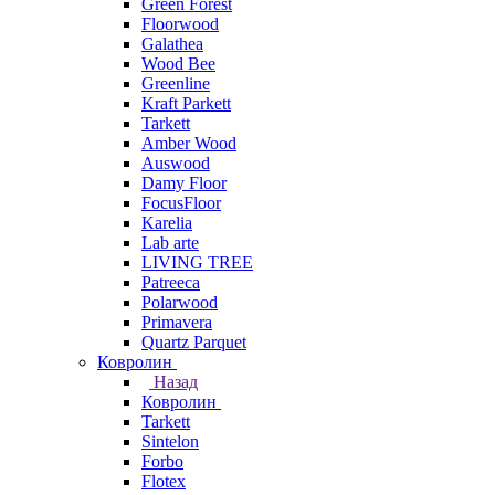
Green Forest
Floorwood
Galathea
Wood Bee
Greenline
Kraft Parkett
Tarkett
Amber Wood
Auswood
Damy Floor
FocusFloor
Karelia
Lab arte
LIVING TREE
Patreeca
Polarwood
Primavera
Quartz Parquet
Ковролин
Назад
Ковролин
Tarkett
Sintelon
Forbo
Flotex