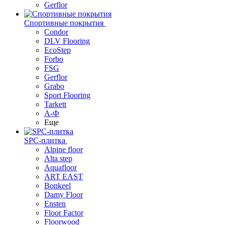
Gerflor
Спортивные покрытия
Condor
DLV Flooring
EcoStep
Forbo
FSG
Gerflor
Grabo
Sport Flooring
Tarkett
А-Ф
Еще
SPC-плитка
Alpine floor
Alta step
Aquafloor
ART EAST
Bonkeel
Damy Floor
Ensten
Floor Factor
Floorwood