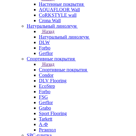
Настенные покрытия
AQUAFLOOR Wall
CoRKSTYLE wall
Crona Wall
Натуральный линолеум
Назад
Натуральный линолеум
DLW
Forbo
Gerflor
Спортивные покрытия
Назад
Спортивные покрытия
Condor
DLV Flooring
EcoStep
Forbo
FSG
Gerflor
Grabo
Sport Flooring
Tarkett
А-Ф
Резипол
SPC-плитка