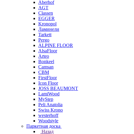
Aberhof
AGT
Classen
EGGER
Kronopol
Ламинели
Tarkett
Pergo
ALPINE FLOOR
AlsaFloor
Arteo
Bonkeel
Camsan
CBM
FirstFloor
Icon Floor
JOSS BEAUMONT
LamiWood
MyStep
Peli Anatolia
Swiss Krono
westerhoff
Woodstyle
Паркетная доска
Назад