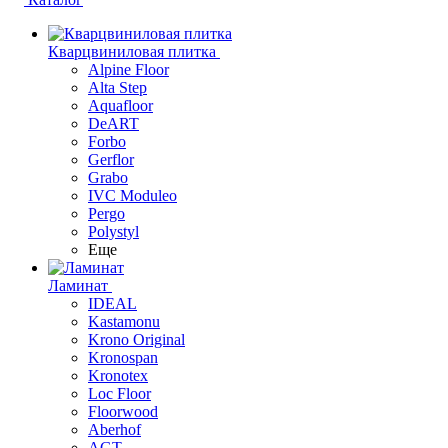
Кварцвиниловая плитка
Alpine Floor
Alta Step
Aquafloor
DeART
Forbo
Gerflor
Grabo
IVC Moduleo
Pergo
Polystyl
Еще
Ламинат
IDEAL
Kastamonu
Krono Original
Kronospan
Kronotex
Loc Floor
Floorwood
Aberhof
AGT