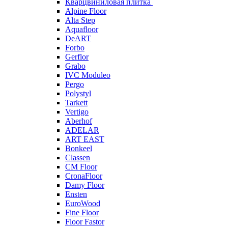
Кварцвиниловая плитка
Alpine Floor
Alta Step
Aquafloor
DeART
Forbo
Gerflor
Grabo
IVC Moduleo
Pergo
Polystyl
Tarkett
Vertigo
Aberhof
ADELAR
ART EAST
Bonkeel
Classen
CM Floor
CronaFloor
Damy Floor
Ensten
EuroWood
Fine Floor
Floor Fastor