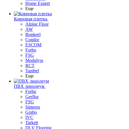
Home Expert
Еще
Ковровая плитка
Alpine Floor
AW
Bonkeel
Condor
ESCOM
Forbo
FSG
Modulyss
RCT
Tapibel
Еще
ПВХ линолеум
Forbo
Gerflor
FSG
Sinteros
Grabo
IVC
Tarkett
DLV Flooring