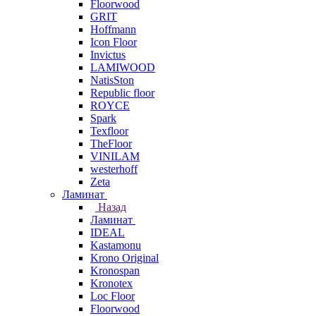
Floorwood
GRIT
Hoffmann
Icon Floor
Invictus
LAMIWOOD
NatisSton
Republic floor
ROYCE
Spark
Texfloor
TheFloor
VINILAM
westerhoff
Zeta
Ламинат
Назад
Ламинат
IDEAL
Kastamonu
Krono Original
Kronospan
Kronotex
Loc Floor
Floorwood