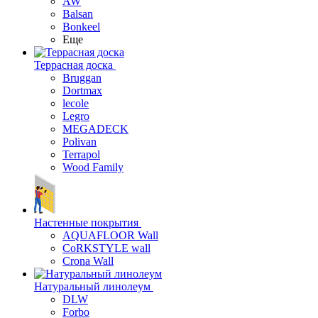
AW
Balsan
Bonkeel
Еще
Террасная доска
Bruggan
Dortmax
lecole
Legro
MEGADECK
Polivan
Terrapol
Wood Family
Настенные покрытия
AQUAFLOOR Wall
CoRKSTYLE wall
Crona Wall
Натуральный линолеум
DLW
Forbo