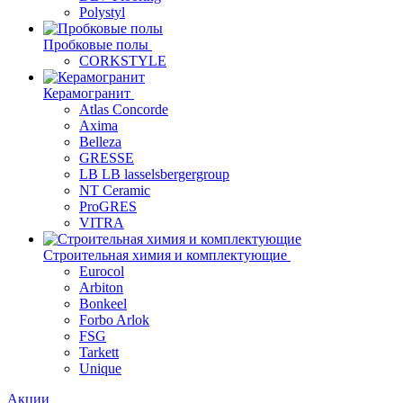
Polystyl
Пробковые полы
CORKSTYLE
Керамогранит
Atlas Concorde
Axima
Belleza
GRESSE
LB LB lasselsbergergroup
NT Ceramic
ProGRES
VITRA
Строительная химия и комплектующие
Eurocol
Arbiton
Bonkeel
Forbo Arlok
FSG
Tarkett
Unique
Акции