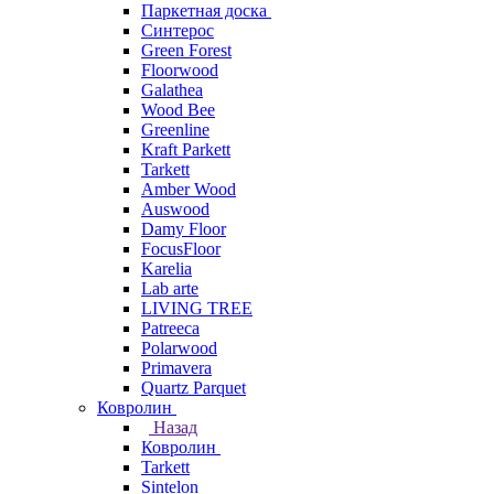
Паркетная доска
Синтерос
Green Forest
Floorwood
Galathea
Wood Bee
Greenline
Kraft Parkett
Tarkett
Amber Wood
Auswood
Damy Floor
FocusFloor
Karelia
Lab arte
LIVING TREE
Patreeca
Polarwood
Primavera
Quartz Parquet
Ковролин
Назад
Ковролин
Tarkett
Sintelon