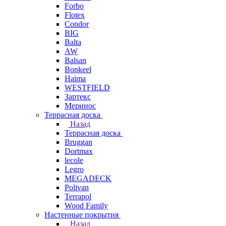
Forbo
Flotex
Condor
BIG
Balta
AW
Balsan
Bonkeel
Haima
WESTFIELD
Зартекс
Меринос
Террасная доска
Назад
Террасная доска
Bruggan
Dortmax
lecole
Legro
MEGADECK
Polivan
Terrapol
Wood Family
Настенные покрытия
Назад