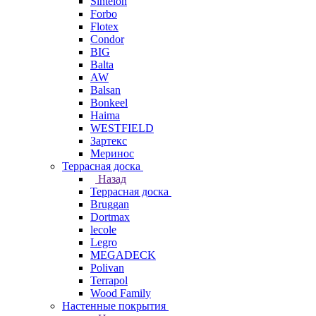
Sintelon
Forbo
Flotex
Condor
BIG
Balta
AW
Balsan
Bonkeel
Haima
WESTFIELD
Зартекс
Меринос
Террасная доска
Назад
Террасная доска
Bruggan
Dortmax
lecole
Legro
MEGADECK
Polivan
Terrapol
Wood Family
Настенные покрытия