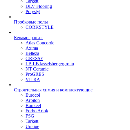
Tarkett
DLV Flooring
Polystyl
Пробковые полы
CORKSTYLE
Керамогранит
Atlas Concorde
Axima
Belleza
GRESSE
LB LB lasselsbergergroup
NT Ceramic
ProGRES
VITRA
Строительная химия и комплектующие
Eurocol
Arbiton
Bonkeel
Forbo Arlok
FSG
Tarkett
Unique