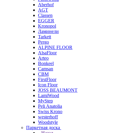
Aberhof
AGT
Classen
EGGER
Kronopol
Ламинели
Tarkett
Pergo
ALPINE FLOOR
AlsaFloor
Arteo
Bonkeel
Camsan
CBM
FirstFloor
Icon Floor
JOSS BEAUMONT
LamiWood
MyStep
Peli Anatolia
Swiss Krono
westerhoff
Woodstyle
Паркетная доска
Назад