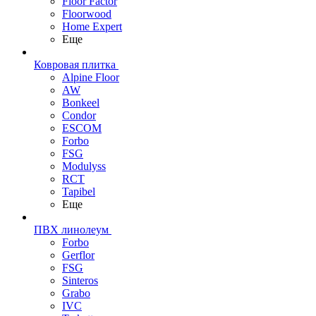
Floor Factor
Floorwood
Home Expert
Еще
Ковровая плитка
Alpine Floor
AW
Bonkeel
Condor
ESCOM
Forbo
FSG
Modulyss
RCT
Tapibel
Еще
ПВХ линолеум
Forbo
Gerflor
FSG
Sinteros
Grabo
IVC