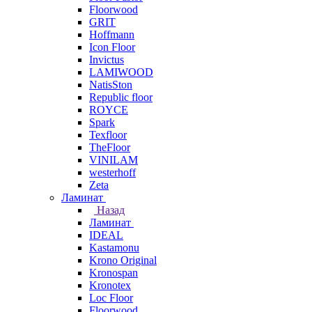
Floorwood
GRIT
Hoffmann
Icon Floor
Invictus
LAMIWOOD
NatisSton
Republic floor
ROYCE
Spark
Texfloor
TheFloor
VINILAM
westerhoff
Zeta
Ламинат
Назад
Ламинат
IDEAL
Kastamonu
Krono Original
Kronospan
Kronotex
Loc Floor
Floorwood