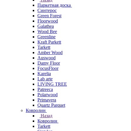
Паркетная доска
Синтерос
Green Forest
Floorwood
Galathea
Wood Bee
Greenline
Kraft Parkett
Tarkett
Amber Wood
Auswood
Damy Floor
FocusFloor
Karelia
Lab arte
LIVING TREE
Patreeca
Polarwood
Primavera
Quartz Parquet
Ковролин
Назад
Ковролин
Tarkett