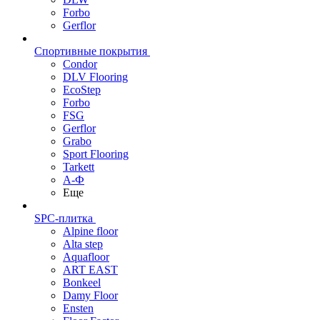
Forbo
Gerflor
Спортивные покрытия
Condor
DLV Flooring
EcoStep
Forbo
FSG
Gerflor
Grabo
Sport Flooring
Tarkett
А-Ф
Еще
SPC-плитка
Alpine floor
Alta step
Aquafloor
ART EAST
Bonkeel
Damy Floor
Ensten