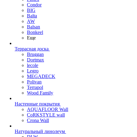
Condor
BIG
Balta
AW
Balsan
Bonkeel
Еще
Террасная доска
Bruggan
Dortmax
lecole
Legro
MEGADECK
Polivan
Terrapol
Wood Family
Настенные покрытия
AQUAFLOOR Wall
CoRKSTYLE wall
Crona Wall
Натуральный линолеум
DLW