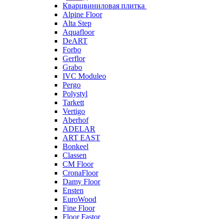
Кварцвиниловая плитка
Alpine Floor
Alta Step
Aquafloor
DeART
Forbo
Gerflor
Grabo
IVC Moduleo
Pergo
Polystyl
Tarkett
Vertigo
Aberhof
ADELAR
ART EAST
Bonkeel
Classen
CM Floor
CronaFloor
Damy Floor
Ensten
EuroWood
Fine Floor
Floor Fastor