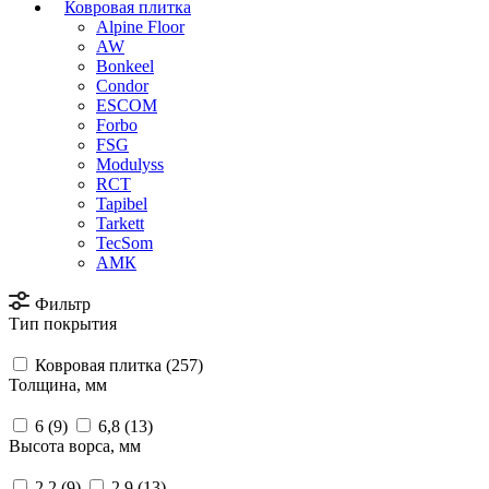
Ковровая плитка
Alpine Floor
AW
Bonkeel
Condor
ESCOM
Forbo
FSG
Modulyss
RCT
Tapibel
Tarkett
TecSom
АМК
Фильтр
Тип покрытия
Ковровая плитка (
257
)
Толщина, мм
6 (
9
)
6,8 (
13
)
Высота ворса, мм
2,2 (
9
)
2,9 (
13
)