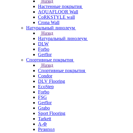
Назад
Настенные покрытия
AQUAFLOOR Wall
CoRKSTYLE wall
Crona Wall
Натуральный линолеум
Назад
Натуральный линолеум
DLW
Forbo
Gerflor
Спортивные покрытия
Назад
Спортивные покрытия
Condor
DLV Flooring
EcoStep
Forbo
FSG
Gerflor
Grabo
Sport Flooring
Tarkett
А-Ф
Резипол