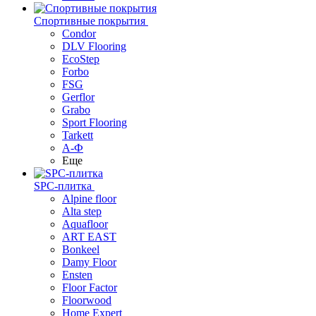
Спортивные покрытия
Condor
DLV Flooring
EcoStep
Forbo
FSG
Gerflor
Grabo
Sport Flooring
Tarkett
А-Ф
Еще
SPC-плитка
Alpine floor
Alta step
Aquafloor
ART EAST
Bonkeel
Damy Floor
Ensten
Floor Factor
Floorwood
Home Expert