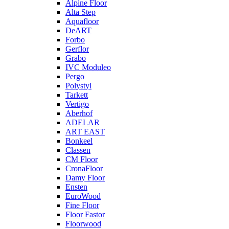
Alpine Floor
Alta Step
Aquafloor
DeART
Forbo
Gerflor
Grabo
IVC Moduleo
Pergo
Polystyl
Tarkett
Vertigo
Aberhof
ADELAR
ART EAST
Bonkeel
Classen
CM Floor
CronaFloor
Damy Floor
Ensten
EuroWood
Fine Floor
Floor Fastor
Floorwood