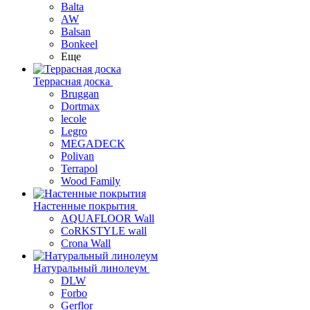
Balta
AW
Balsan
Bonkeel
Еще
Террасная доска
Bruggan
Dortmax
lecole
Legro
MEGADECK
Polivan
Terrapol
Wood Family
Настенные покрытия
AQUAFLOOR Wall
CoRKSTYLE wall
Crona Wall
Натуральный линолеум
DLW
Forbo
Gerflor