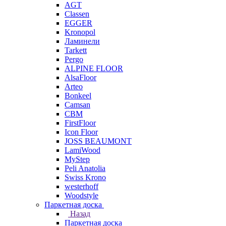
AGT
Classen
EGGER
Kronopol
Ламинели
Tarkett
Pergo
ALPINE FLOOR
AlsaFloor
Arteo
Bonkeel
Camsan
CBM
FirstFloor
Icon Floor
JOSS BEAUMONT
LamiWood
MyStep
Peli Anatolia
Swiss Krono
westerhoff
Woodstyle
Паркетная доска
Назад
Паркетная доска