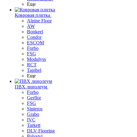
Еще
Ковровая плитка
Alpine Floor
AW
Bonkeel
Condor
ESCOM
Forbo
FSG
Modulyss
RCT
Tapibel
Еще
ПВХ линолеум
Forbo
Gerflor
FSG
Sinteros
Grabo
IVC
Tarkett
DLV Flooring
Polystyl