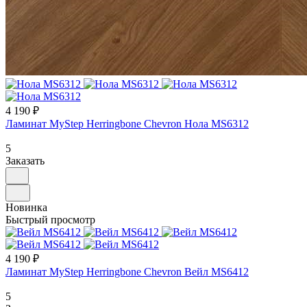
4 190 ₽
Ламинат MyStep Herringbone Chevron Нола MS6312
5
Заказать
Новинка
Быстрый просмотр
4 190 ₽
Ламинат MyStep Herringbone Chevron Вейл MS6412
5