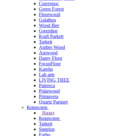
Синтерос
Green Forest
Floorwood
Galathea
Wood Bee
Greenline
Kraft Parkett
Tarkett
Amber Wood
Auswood
Damy Floor
FocusFloor
Karelia
Lab arte
LIVING TREE
Patreeca
Polarwood
Primavera
Quartz Parquet
Ковролин
Назад
Ковролин
Tarkett
Sintelon
Forbo