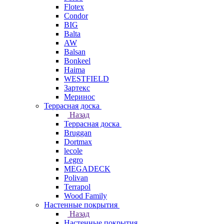
Flotex
Condor
BIG
Balta
AW
Balsan
Bonkeel
Haima
WESTFIELD
Зартекс
Меринос
Террасная доска
Назад
Террасная доска
Bruggan
Dortmax
lecole
Legro
MEGADECK
Polivan
Terrapol
Wood Family
Настенные покрытия
Назад
Настенные покрытия