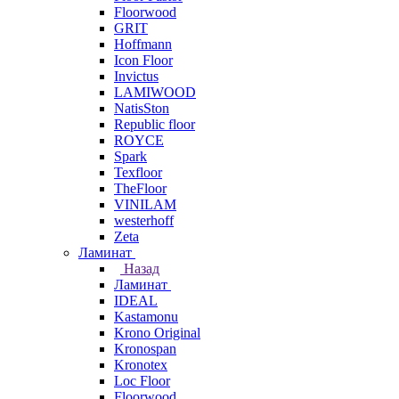
Floorwood
GRIT
Hoffmann
Icon Floor
Invictus
LAMIWOOD
NatisSton
Republic floor
ROYCE
Spark
Texfloor
TheFloor
VINILAM
westerhoff
Zeta
Ламинат
Назад
Ламинат
IDEAL
Kastamonu
Krono Original
Kronospan
Kronotex
Loc Floor
Floorwood