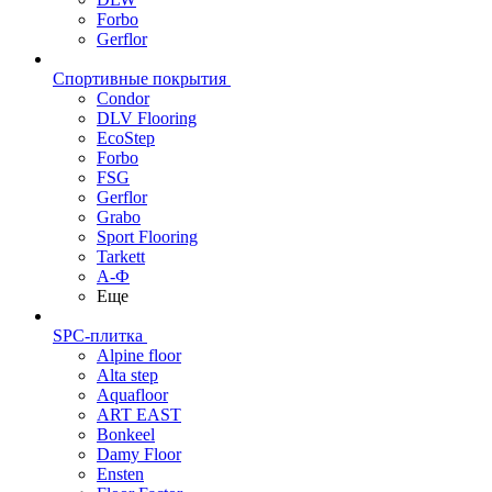
Forbo
Gerflor
Спортивные покрытия
Condor
DLV Flooring
EcoStep
Forbo
FSG
Gerflor
Grabo
Sport Flooring
Tarkett
А-Ф
Еще
SPC-плитка
Alpine floor
Alta step
Aquafloor
ART EAST
Bonkeel
Damy Floor
Ensten