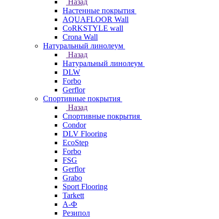
Назад
Настенные покрытия
AQUAFLOOR Wall
CoRKSTYLE wall
Crona Wall
Натуральный линолеум
Назад
Натуральный линолеум
DLW
Forbo
Gerflor
Спортивные покрытия
Назад
Спортивные покрытия
Condor
DLV Flooring
EcoStep
Forbo
FSG
Gerflor
Grabo
Sport Flooring
Tarkett
А-Ф
Резипол