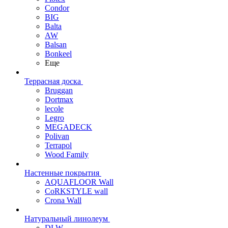
Condor
BIG
Balta
AW
Balsan
Bonkeel
Еще
Террасная доска
Bruggan
Dortmax
lecole
Legro
MEGADECK
Polivan
Terrapol
Wood Family
Настенные покрытия
AQUAFLOOR Wall
CoRKSTYLE wall
Crona Wall
Натуральный линолеум
DLW