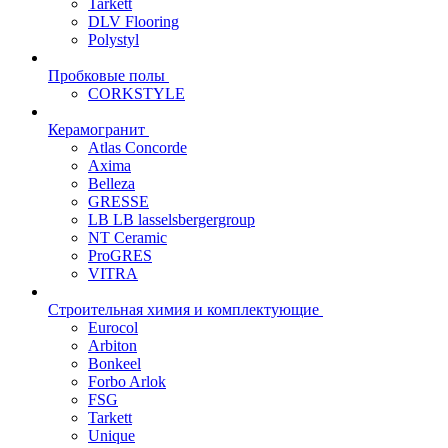
Tarkett
DLV Flooring
Polystyl
Пробковые полы
CORKSTYLE
Керамогранит
Atlas Concorde
Axima
Belleza
GRESSE
LB LB lasselsbergergroup
NT Ceramic
ProGRES
VITRA
Строительная химия и комплектующие
Eurocol
Arbiton
Bonkeel
Forbo Arlok
FSG
Tarkett
Unique