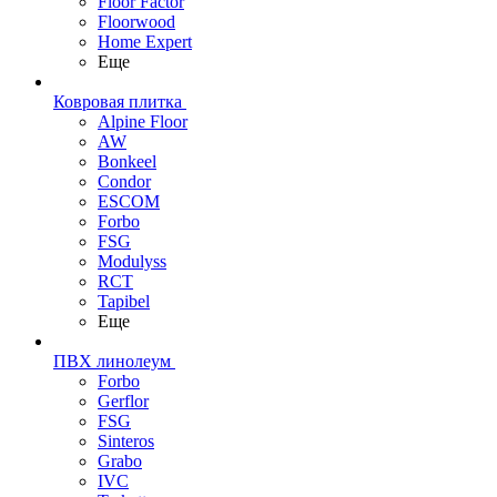
Floor Factor
Floorwood
Home Expert
Еще
Ковровая плитка
Alpine Floor
AW
Bonkeel
Condor
ESCOM
Forbo
FSG
Modulyss
RCT
Tapibel
Еще
ПВХ линолеум
Forbo
Gerflor
FSG
Sinteros
Grabo
IVC