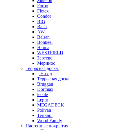
Sintelon
Forbo
Flotex
Condor
BIG
Balta
AW
Balsan
Bonkeel
Haima
WESTFIELD
Зартекс
Меринос
Террасная доска
Назад
Террасная доска
Bruggan
Dortmax
lecole
Legro
MEGADECK
Polivan
Terrapol
Wood Family
Настенные покрытия