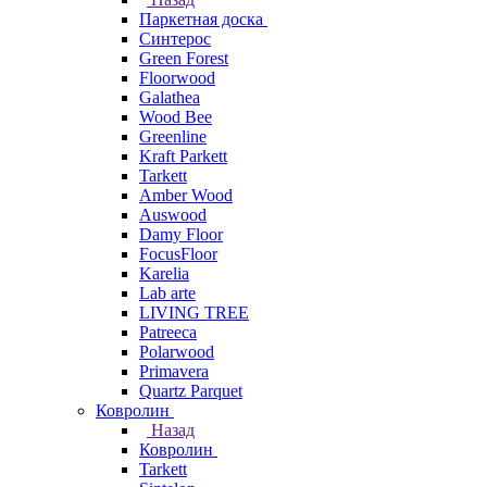
Паркетная доска
Синтерос
Green Forest
Floorwood
Galathea
Wood Bee
Greenline
Kraft Parkett
Tarkett
Amber Wood
Auswood
Damy Floor
FocusFloor
Karelia
Lab arte
LIVING TREE
Patreeca
Polarwood
Primavera
Quartz Parquet
Ковролин
Назад
Ковролин
Tarkett