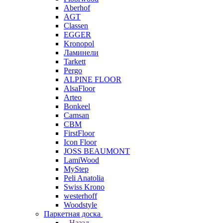
Aberhof
AGT
Classen
EGGER
Kronopol
Ламинели
Tarkett
Pergo
ALPINE FLOOR
AlsaFloor
Arteo
Bonkeel
Camsan
CBM
FirstFloor
Icon Floor
JOSS BEAUMONT
LamiWood
MyStep
Peli Anatolia
Swiss Krono
westerhoff
Woodstyle
Паркетная доска
Назад