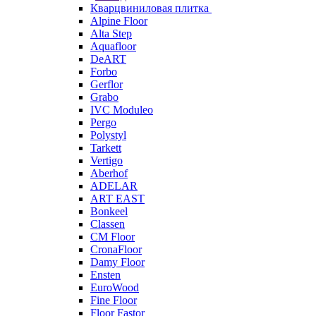
Кварцвиниловая плитка
Alpine Floor
Alta Step
Aquafloor
DeART
Forbo
Gerflor
Grabo
IVC Moduleo
Pergo
Polystyl
Tarkett
Vertigo
Aberhof
ADELAR
ART EAST
Bonkeel
Classen
CM Floor
CronaFloor
Damy Floor
Ensten
EuroWood
Fine Floor
Floor Fastor